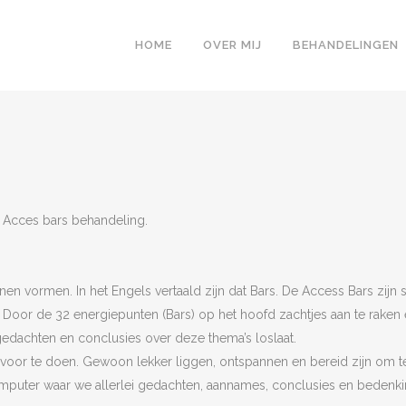
HOME
OVER MIJ
BEHANDELINGEN
 Acces bars behandeling.
nen vormen. In het Engels vertaald zijn dat Bars. De Access Bars zijn
Door de 32 energiepunten (Bars) op het hoofd zachtjes aan te raken 
dachten en conclusies over deze thema’s loslaat.
ts voor te doen. Gewoon lekker liggen, ontspannen en bereid zijn om 
mputer waar we allerlei gedachten, aannames, conclusies en bedenk