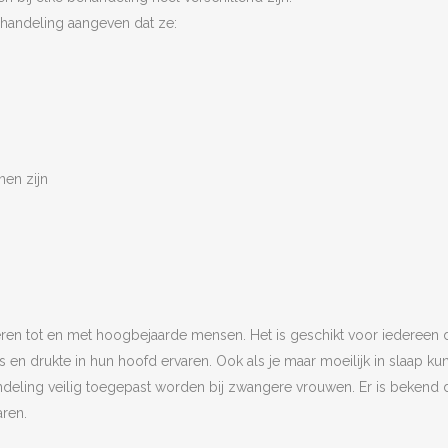
ehandeling aangeven dat ze:
nen zijn
eren tot en met hoogbejaarde mensen. Het is geschikt voor iedereen 
n drukte in hun hoofd ervaren. Ook als je maar moeilijk in slaap ku
eling veilig toegepast worden bij zwangere vrouwen. Er is bekend dat
ren.