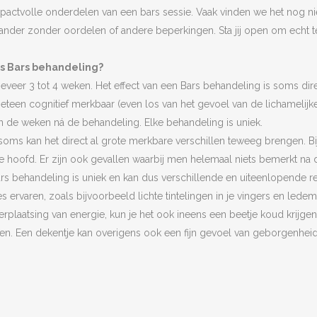
ctvolle onderdelen van een bars sessie. Vaak vinden we het nog niet
ander zonder oordelen of andere beperkingen. Sta jij open om echt t
ss Bars behandeling?
eveer 3 tot 4 weken. Het effect van een Bars behandeling is soms dir
eteen cognitief merkbaar (even los van het gevoel van de lichamelij
n de weken ná de behandeling. Elke behandeling is uniek.
 soms kan het direct al grote merkbare verschillen teweeg brengen. B
n je hoofd. Er zijn ook gevallen waarbij men helemaal niets bemerkt na 
Bars behandeling is uniek en kan dus verschillende en uiteenlopende 
ies ervaren, zoals bijvoorbeeld lichte tintelingen in je vingers en l
n verplaatsing van energie, kun je het ook ineens een beetje koud krijge
en. Een dekentje kan overigens ook een fijn gevoel van geborgenheid 