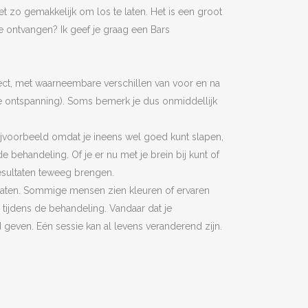
 zo gemakkelijk om los te laten. Het is een groot
e ontvangen? Ik geef je graag een Bars
ect, met waarneembare verschillen van voor en na
ke ontspanning). Soms bemerk je dus onmiddellijk
ijvoorbeeld omdat je ineens wel goed kunt slapen,
de behandeling. Of je er nu met je brein bij kunt of
resultaten teweeg brengen.
edematen. Sommige mensen zien kleuren of ervaren
n tijdens de behandeling. Vandaar dat je
geven. Eén sessie kan al levens veranderend zijn.