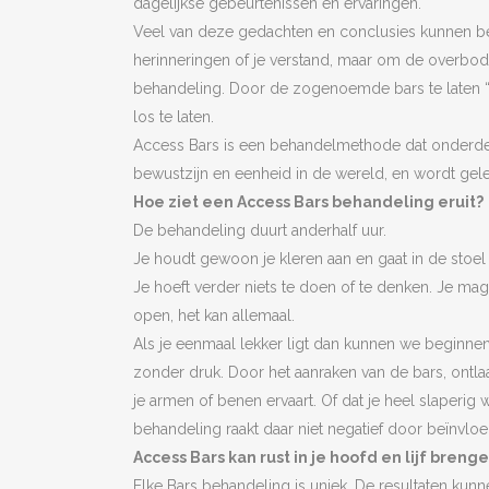
dagelijkse gebeurtenissen en ervaringen.
Veel van deze gedachten en conclusies kunnen bel
herinneringen of je verstand, maar om de overb
behandeling. Door de zogenoemde bars te laten “lop
los te laten.
Access Bars is een behandelmethode dat onderdee
bewustzijn en eenheid in de wereld, en wordt gel
Hoe ziet een Access Bars behandeling eruit?
De behandeling duurt anderhalf uur.
Je houdt gewoon je kleren aan en gaat in de stoel
Je hoeft verder niets te doen of te denken. Je m
open, het kan allemaal.
Als je eenmaal lekker ligt dan kunnen we beginnen
zonder druk. Door het aanraken van de bars, ontlaa
je armen of benen ervaart. Of dat je heel slaperi
behandeling raakt daar niet negatief door beïnvloe
Access Bars kan rust in je hoofd en lijf brenge
Elke Bars behandeling is uniek. De resultaten kunn