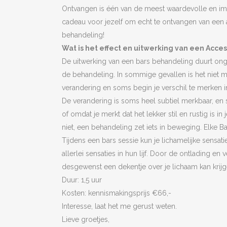
Ontvangen is één van de meest waardevolle en impa
cadeau voor jezelf om echt te ontvangen van een 
behandeling!
Wat is het effect en uitwerking van een Acce
De uitwerking van een bars behandeling duurt ong
de behandeling. In sommige gevallen is het niet m
verandering en soms begin je verschil te merken i
De verandering is soms heel subtiel merkbaar, en
of omdat je merkt dat het lekker stil en rustig is i
niet, een behandeling zet iets in beweging. Elke 
Tijdens een bars sessie kun je lichamelijke sensat
allerlei sensaties in hun lijf. Door de ontlading e
desgewenst een dekentje over je lichaam kan krijg
Duur: 1,5 uur
Kosten: kennismakingsprijs €66,-
Interesse, laat het me gerust weten.
Lieve groetjes,