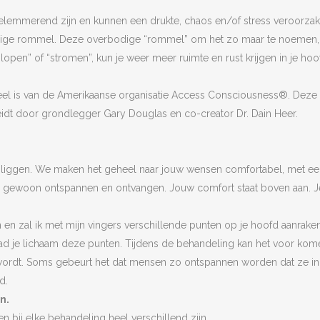
emmerend zijn en kunnen een drukte, chaos en/of stress veroorzaken 
odige rommel. Deze overbodige “rommel” om het zo maar te noemen, 
en” of “stromen”, kun je weer meer ruimte en rust krijgen in je hoofd.
l is van de Amerikaanse organisatie Access Consciousness®. Deze or
eidt door grondlegger Gary Douglas en co-creator Dr. Dain Heer.
 liggen. We maken het geheel naar jouw wensen comfortabel, met een k
ag gewoon ontspannen en ontvangen. Jouw comfort staat boven aan. J
 en zal ik met mijn vingers verschillende punten op je hoofd aanrak
d je lichaam deze punten. Tijdens de behandeling kan het voor komen da
g wordt. Soms gebeurt het dat mensen zo ontspannen worden dat ze in
d.
n.
en bij elke behandeling heel verschillend zijn.