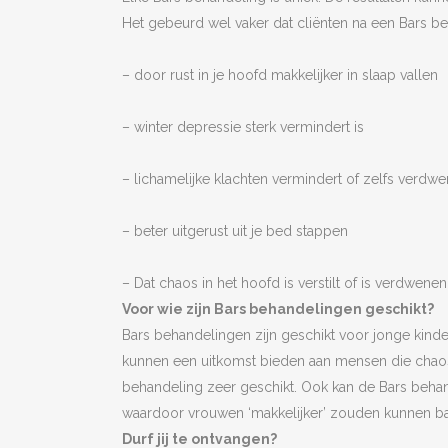
Het gebeurd wel vaker dat cliënten na een Bars b
– door rust in je hoofd makkelijker in slaap vallen
– winter depressie sterk vermindert is
– lichamelijke klachten vermindert of zelfs verdwe
– beter uitgerust uit je bed stappen
– Dat chaos in het hoofd is verstilt of is verdwenen
Voor wie zijn Bars behandelingen geschikt?
Bars behandelingen zijn geschikt voor jonge kind
kunnen een uitkomst bieden aan mensen die chaos e
behandeling zeer geschikt. Ook kan de Bars behand
waardoor vrouwen ‘makkelijker’ zouden kunnen ba
Durf jij te ontvangen?